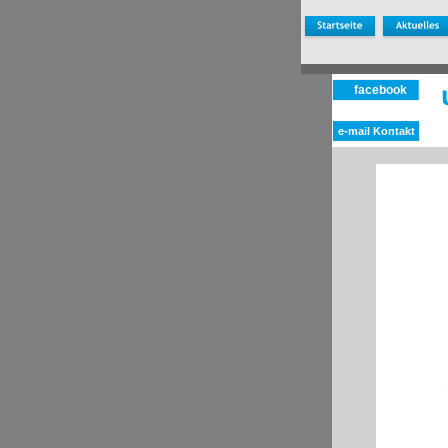
facebook
e-mail Kontakt
     
     
     
     
     
     
   
      